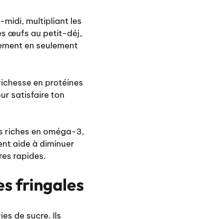
midi, multipliant les
es œufs au petit-déj,
quement en seulement
richesse en protéines
ur satisfaire ton
as riches en oméga-3,
ent aide à diminuer
res rapides.
es fringales
es de sucre. Ils