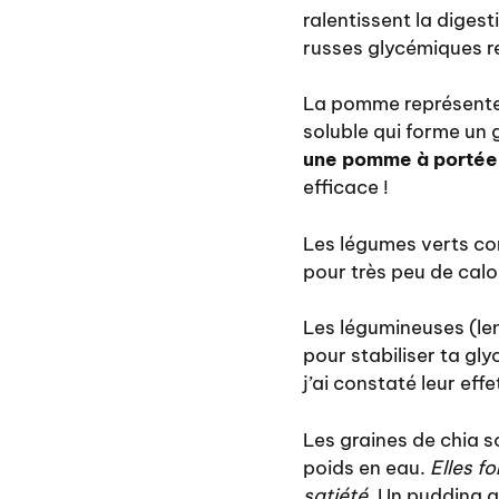
ralentissent la digest
russes glycémiques r
La pomme représente l
soluble qui forme un 
une pomme à portée
efficace !
Les légumes verts com
pour très peu de calo
Les légumineuses (len
pour stabiliser ta g
j’ai constaté leur eff
Les graines de chia s
poids en eau.
Elles f
satiété
. Un pudding a