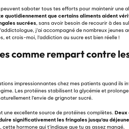
 peuvent saboter tous tes efforts pour maintenir une a
te quotidiennement que certains aliments aident vér
ingales sucrées
, sans avoir besoin de recourir à des sub
’addictologue, j’ai accompagné de nombreux jeunes a
et crois-moi, l’addiction au sucre est bien réelle !
nes comme rempart contre les
ations impressionnantes chez mes patients quand ils in
égime. Les protéines stabilisent la glycémie et prolonge
 naturellement l’envie de grignoter sucré.
t une excellente source de protéines complètes.
Deux 
uire significativement les fringales jusqu’au déjeune
, cette hormone qui t’indique que tu as assez mangé.