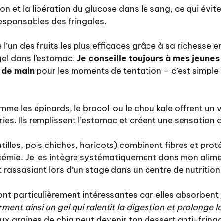
ion et la libération du glucose dans le sang, ce qui évi
esponsables des fringales.
’un des fruits les plus efficaces grâce à sa richesse en
gel dans l’estomac.
Je conseille toujours à mes jeunes
 de main
pour les moments de tentation – c’est simple
me les épinards, le brocoli ou le chou kale offrent un
ries. Ils remplissent l’estomac et créent une sensation 
tilles, pois chiches, haricots) combinent fibres et pro
lycémie. Je les intègre systématiquement dans mon alim
et rassasiant lors d’un stage dans un centre de nutrition
ont particulièrement intéressantes car elles absorbent j
orment ainsi un gel qui ralentit la digestion et prolonge 
ux graines de chia peut devenir ton dessert anti-fringa