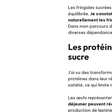
Les fringales sucrées
équilibrée.
Je consta
naturellement les fr
Dans mon parcours d
diverses dépendances, 
Les protéi
sucre
J’ai vu des transform
protéines dans leur r
satiété, ce qui limite
Les œufs représenten
déjeuner peuvent réd
production de leptine