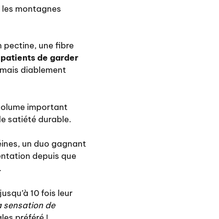
te les montagnes
 pectine, une fibre
 patients de garder
 mais diablement
 volume important
de satiété durable.
téines, un duo gagnant
entation depuis que
.
usqu’à 10 fois leur
la sensation de
les préféré !