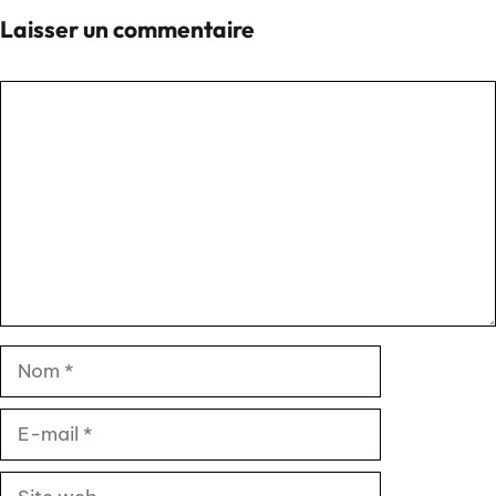
Laisser un commentaire
Commentaire
Nom
E-
mail
Site