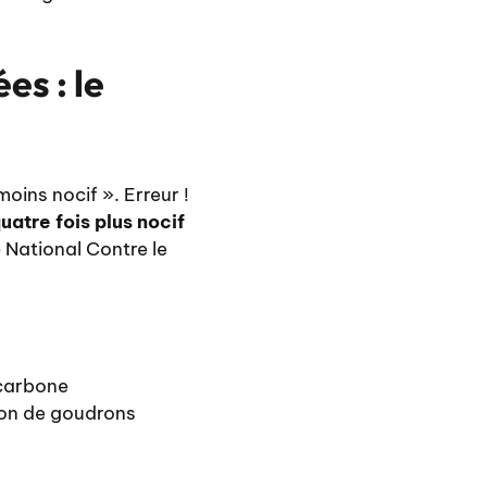
es : le
oins nocif ». Erreur !
uatre fois plus nocif
é National Contre le
 carbone
ion de goudrons