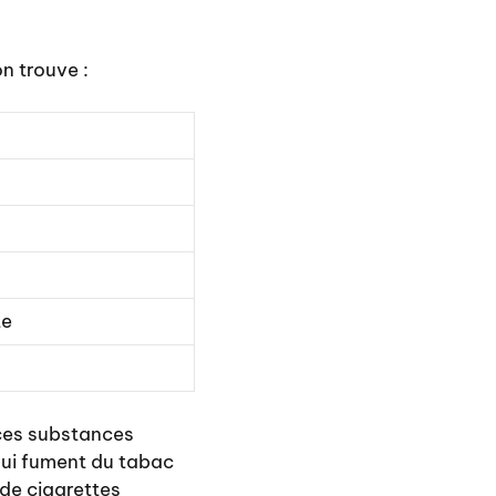
n trouve :
te
 ces substances
qui fument du tabac
de cigarettes