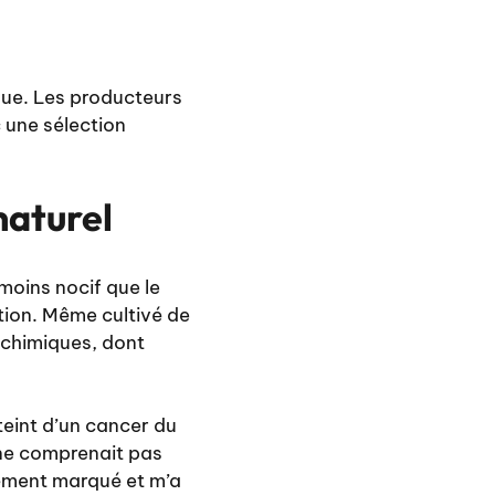
que. Les producteurs
 une sélection
naturel
moins nocif que le
ation. Même cultivé de
 chimiques, dont
tteint d’un cancer du
 ne comprenait pas
dément marqué et m’a