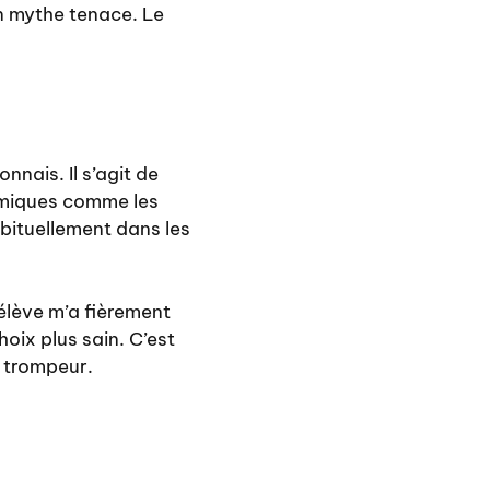
n mythe tenace. Le
nnais. Il s’agit de
himiques comme les
abituellement dans les
 élève m’a fièrement
oix plus sain. C’est
e trompeur.