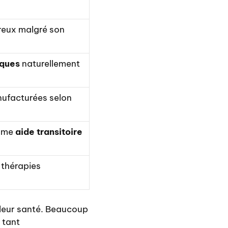
reux malgré son
iques
naturellement
nufacturées selon
omme
aide transitoire
 thérapies
 leur santé. Beaucoup
 tant