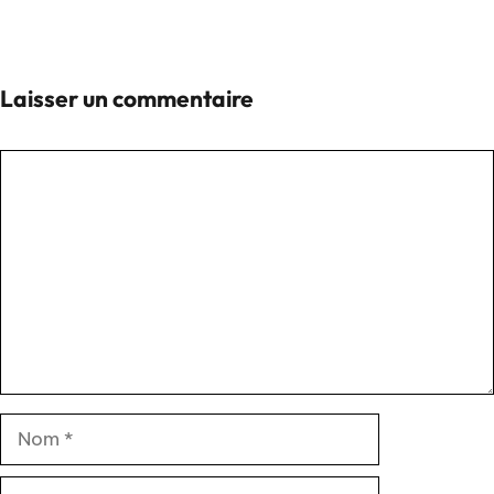
Laisser un commentaire
Commentaire
Nom
E-