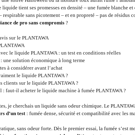
 d’une soirée Halloween où la moindre toux aurait ruiné l’ambian
e liquide tient ses promesses en densité – une fumée blanche et
 – respirable sans picotement – et en propreté – pas de résidus c
iance de pro sans compromis
?
 avis sur le PLANTAWA
ur PLANTAWA
vec le liquide PLANTAWA : un test en conditions réelles
té : une solution économique à long terme
tes à considérer avant l’achat
vraiment le liquide PLANTAWA ?
is clients sur le liquide PLANTAWA ?
al : faut-il acheter le liquide machine à fumée PLANTAWA ?
êtes, je cherchais un liquide sans odeur chimique. Le PLANTA
rs d’un test
: fumée dense, sécurité et compatibilité avec les m
pratique, sans odeur forte. Dès le premier essai, la fumée s’est