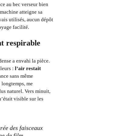
ce au bec verseur bien
a machine atteigne sa
vais utilisés, aucun dépôt
yage facilité.
t respirable
ense a envahi la pièce.
leurs :
l’air restait
iance sans même
n longtemps, me
us naturel. Vers minuit,
était visible sur les
crée des faisceaux
e de film.