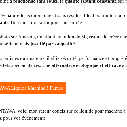
chine a
fonctionné sans souci, la qualité restant constante
sur t
% naturelle, économique et sans résidus. Idéal pour intérieur ou
tants
. Un demi-litre suffit pour une soirée.
a photo sur Amazon, montrant un bidon de 5L, risque de créer un
supérieur, mais
justifié par sa qualité
.
, artistes ou amateurs, il allie sécurité, performance et propreté
effets spectaculaires. Une
alternative écologique et efficace
au
NTAWA Liquide Machine à Fumée
ANTAWA, voici mon retour concis sur ce liquide pour machine à
e
pour vos événements.