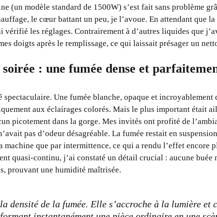
ne (un modèle standard de 1500W) s’est fait sans problème grâ
hauffage, le cœur battant un peu, je l’avoue. En attendant que l
i vérifié les réglages. Contrairement à d’autres liquides que j’a
mes doigts après le remplissage, ce qui laissait présager un netto
a soirée : une fumée dense et parfaitemen
é spectaculaire. Une fumée blanche, opaque et incroyablement d
quement aux éclairages colorés. Mais le plus important était ail
cun picotement dans la gorge. Mes invités ont profité de l’amb
’avait pas d’odeur désagréable. La fumée restait en suspensio
a machine que par intermittence, ce qui a rendu l’effet encore pl
t quasi-continu, j’ai constaté un détail crucial : aucune buée n’
es, prouvant une humidité maîtrisée.
 la densité de la fumée. Elle s’accroche à la lumière et 
formant instantanément une pièce ordinaire en une scèn