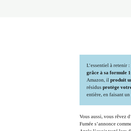
L’essentiel à reteni
grâce à sa formule 
Amazon, il
produit u
résidus
protège votre
entière, en faisant u
Vous aussi, vous rêvez 
Fumée s’annonce comme la