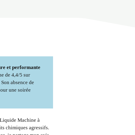
ûre et performante
e de 4,4/5 sur
. Son absence de
pour une soirée
 Liquide Machine à
ts chimiques agressifs.