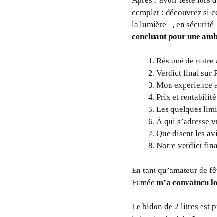
Après l’avoir testé lors
complet : découvrez si c
la lumière –, en sécurité
concluant pour une amb
Résumé de notre
Verdict final s
Mon expérience a
Prix et rentabili
Les quelques limi
À qui s’adresse 
Que disent les av
Notre verdict fin
En tant qu’amateur de f
Fumée
m’a convaincu lo
Le bidon de 2 litres est 