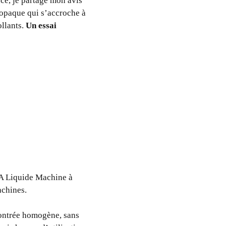
ce, je partage mon avis
 opaque qui s’accroche à
ollants.
Un essai
WA Liquide Machine à
achines.
 montrée homogène, sans