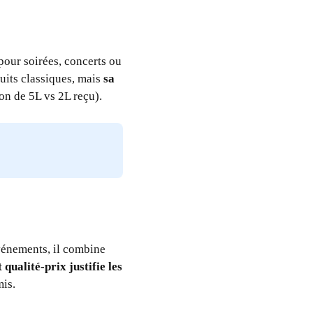
pour soirées, concerts ou
duits classiques, mais
sa
on de 5L vs 2L reçu).
événements, il combine
 qualité-prix justifie les
is.