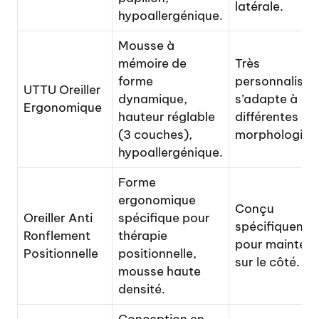
latérale.
hypoallergénique.
Mousse à
mémoire de
Très
forme
personnalisab
UTTU Oreiller
dynamique,
s’adapte à
Ergonomique
hauteur réglable
différentes
(3 couches),
morphologies
hypoallergénique.
Forme
ergonomique
Conçu
Oreiller Anti
spécifique pour
spécifiqueme
Ronflement
thérapie
pour mainteni
Positionnelle
positionnelle,
sur le côté.
mousse haute
densité.