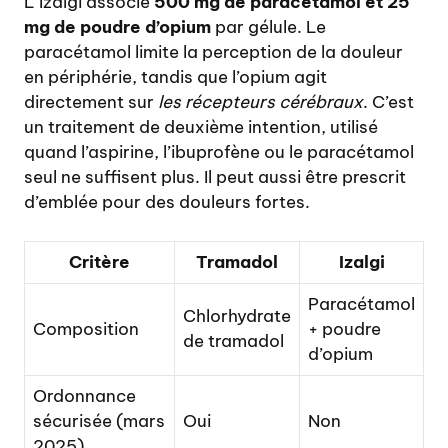
L’Izalgi associe
500 mg de paracétamol et 25
mg de poudre d’opium
par gélule. Le
paracétamol limite la perception de la douleur
en périphérie, tandis que l’opium agit
directement sur
les récepteurs cérébraux
. C’est
un traitement de deuxième intention, utilisé
quand l’aspirine, l’ibuprofène ou le paracétamol
seul ne suffisent plus. Il peut aussi être prescrit
d’emblée pour des douleurs fortes.
Critère
Tramadol
Izalgi
Paracétamol
Chlorhydrate
Composition
+ poudre
de tramadol
d’opium
Ordonnance
sécurisée (mars
Oui
Non
2025)