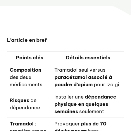
L’article en bref
Points clés
Détails essentiels
Composition
Tramadol seul versus
des deux
paracétamol associé à
médicaments
poudre d’opium
pour Izalgi
Installer une
dépendance
Risques
de
physique en quelques
dépendance
semaines
seulement
Tramadol
:
Provoquer
plus de 70
première cause
décès par an
hors