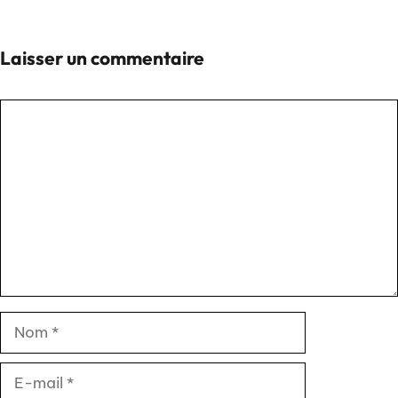
Laisser un commentaire
Commentaire
Nom
E-
mail