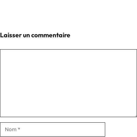
Laisser un commentaire
Commentaire
Nom