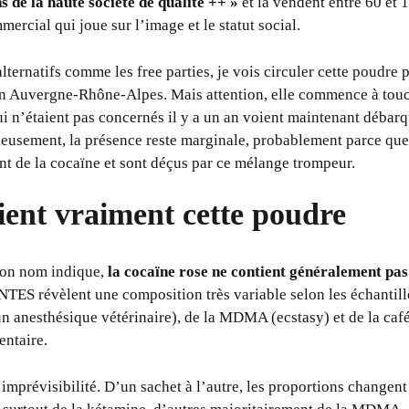
s de la haute société de qualité ++ »
et la vendent entre 60 et 
mercial qui joue sur l’image et le statut social.
alternatifs comme les free parties, je vois circuler cette poudre
en Auvergne-Rhône-Alpes. Mais attention, elle commence à touc
i n’étaient pas concernés il y a un an voient maintenant débarq
rieusement, la présence reste marginale, probablement parce q
t de la cocaïne et sont déçus par ce mélange trompeur.
ient vraiment cette poudre
son nom indique,
la cocaïne rose ne contient généralement pas
INTES révèlent une composition très variable selon les échantil
n anesthésique vétérinaire), de la MDMA (ecstasy) et de la caféi
entaire.
’imprévisibilité. D’un sachet à l’autre, les proportions changen