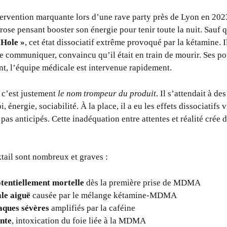
ervention marquante lors d’une rave party près de Lyon en 202
 rose pensant booster son énergie pour tenir toute la nuit. Sauf 
-Hole »
, cet état dissociatif extrême provoqué par la kétamine. I
e communiquer, convaincu qu’il était en train de mourir. Ses po
t, l’équipe médicale est intervenue rapidement.
, c’est justement
le nom trompeur du produit
. Il s’attendait à de
, énergie, sociabilité. À la place, il a eu les effets dissociatifs
pas anticipés. Cette inadéquation entre attentes et réalité crée d
ktail sont nombreux et graves :
tentiellement mortelle
dès la première prise de MDMA
ale aiguë
causée par le mélange kétamine-MDMA
aques sévères
amplifiés par la caféine
nte
, intoxication du foie liée à la MDMA