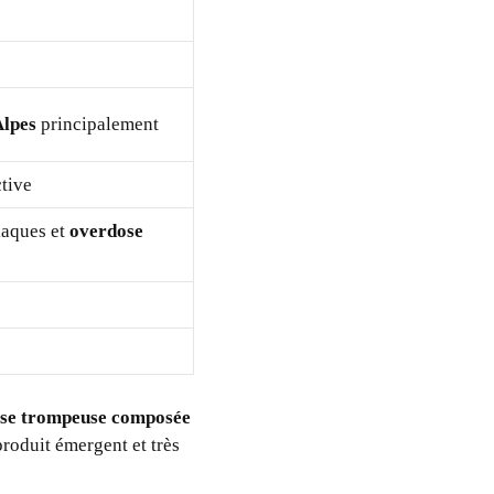
Alpes
principalement
ctive
iaques et
overdose
thèse trompeuse composée
produit émergent et très