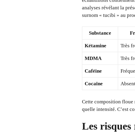
échantillons contiennent
analyses révélant la pré
surnom « tucibi » au prod
Substance
F
Kétamine
Très f
MDMA
Très f
Caféine
Fréque
Cocaïne
Absen
Cette composition floue r
quelle intensité. C’est c
Les risques 