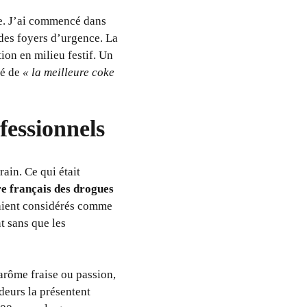
gie. J’ai commencé dans
s des foyers d’urgence. La
ion en milieu festif. Un
té de
« la meilleure coke
fessionnels
ain. Ce qui était
e français des drogues
aient considérés comme
t sans que les
’arôme fraise ou passion,
ndeurs la présentent