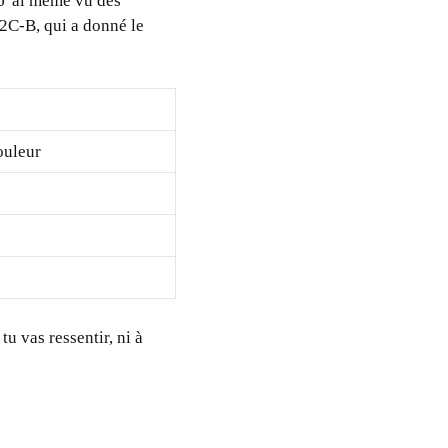
 J’ai même vu des
2C-B, qui a donné le
douleur
u vas ressentir, ni à