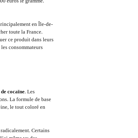
100 euros le gramme.
 principalement en Île-de-
her toute la France.
uer ce produit dans leurs
ue les consommateurs
 de cocaïne
. Les
lons. La formule de base
ne, le tout coloré en
t radicalement. Certains