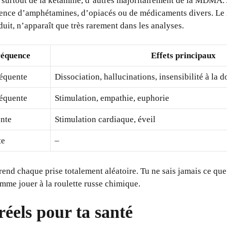
 surtout de la kétamine, d’autres majoritairement de la MDMA.
sence d’amphétamines, d’opiacés ou de médicaments divers. Le 
uit, n’apparaît que très rarement dans les analyses.
réquence
Effets principaux
réquente
Dissociation, hallucinations, insensibilité à la 
réquente
Stimulation, empathie, euphorie
nte
Stimulation cardiaque, éveil
te
–
end chaque prise totalement aléatoire. Tu ne sais jamais ce que t
omme jouer à la roulette russe chimique.
réels pour ta santé