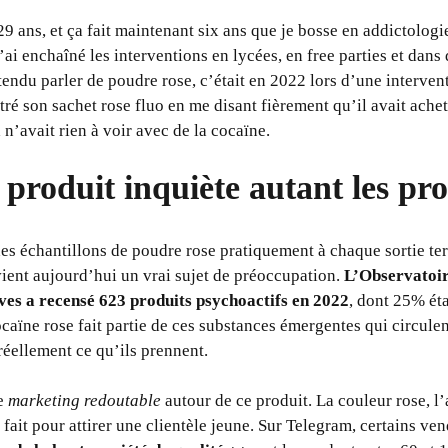
29 ans, et ça fait maintenant six ans que je bosse en addictolo
j’ai enchaîné les interventions en lycées, en free parties et dan
tendu parler de poudre rose, c’était en 2022 lors d’une intervent
ré son sachet rose fluo en me disant fièrement qu’il avait ache
 n’avait rien à voir avec de la cocaïne.
produit inquiète autant les pro
es échantillons de poudre rose pratiquement à chaque sortie terr
ent aujourd’hui un vrai sujet de préoccupation.
L’Observatoir
ives a recensé 623 produits psychoactifs en 2022
, dont 25% ét
caïne rose fait partie de ces substances émergentes qui circulen
éellement ce qu’ils prennent.
le
marketing redoutable
autour de ce produit. La couleur rose, l
 fait pour attirer une clientèle jeune. Sur Telegram, certains ve