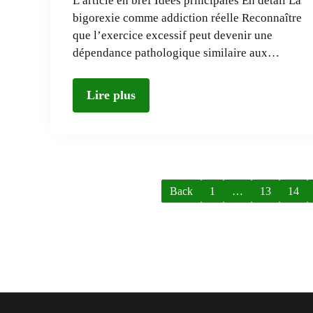
L’article en bref Idées principales En détail La
bigorexie comme addiction réelle Reconnaître
que l’exercice excessif peut devenir une
dépendance pathologique similaire aux…
Lire plus
Back
1
…
13
14