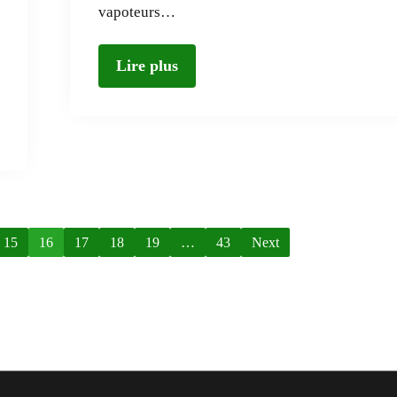
vapoteurs…
Lire plus
15
16
17
18
19
…
43
Next